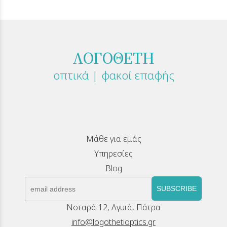
ΛΟΓΟΘΕΤΗ
οπτικά | φακοί επαφής
Μάθε για εμάς
Υπηρεσίες
Blog
SUBSCRIBE
Νοταρά 12, Αγυιά, Πάτρα
info@logothetioptics.gr