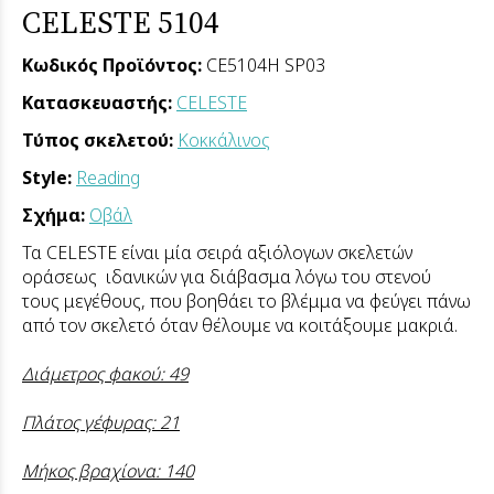
CELESTE 5104
Κωδικός Προϊόντος:
CE5104H SP03
Κατασκευαστής:
CELESTE
Τύπος σκελετού:
Κοκκάλινος
Style:
Reading
Σχήμα:
Οβάλ
Τα CELESTE είναι μία σειρά αξιόλογων σκελετών
οράσεως ιδανικών για διάβασμα λόγω του στενού
τους μεγέθους, που βοηθάει το βλέμμα να φεύγει πάνω
από τον σκελετό όταν θέλουμε να κοιτάξουμε μακριά.
Διάμετρος φακού: 49
Πλάτος γέφυρας: 21
Μήκος βραχίονα: 140