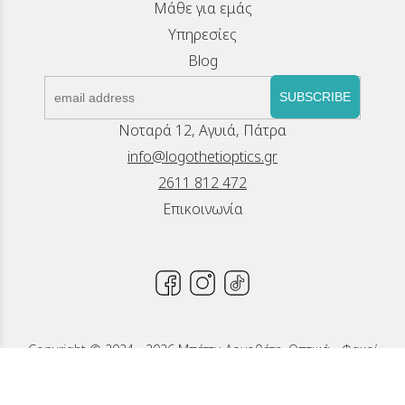
Μάθε για εμάς
Υπηρεσίες
Blog
SUBSCRIBE
Νοταρά 12, Αγυιά, Πάτρα
info@logothetioptics.gr
2611 812 472
Επικοινωνία
Copyright © 2024 - 2026 Μπέττυ Λογοθέτη, Οπτικά - Φακοί
Επαφής, Πάτρα
Κατασκευή Ιστοσελίδων New Media Soft