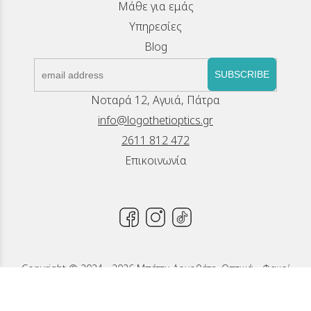
Μάθε για εμάς
Υπηρεσίες
Blog
SUBSCRIBE
Νοταρά 12, Αγυιά, Πάτρα
info@logothetioptics.gr
2611 812 472
Επικοινωνία
Copyright © 2024 - 2026 Μπέττυ Λογοθέτη, Οπτικά - Φακοί
Επαφής, Πάτρα
Κατασκευή Ιστοσελίδων New Media Soft