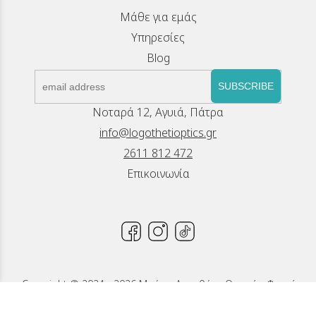
Μάθε για εμάς
Υπηρεσίες
Blog
SUBSCRIBE
Νοταρά 12, Αγυιά, Πάτρα
info@logothetioptics.gr
2611 812 472
Επικοινωνία
Copyright © 2024 - 2026 Μπέττυ Λογοθέτη, Οπτικά - Φακοί
Επαφής, Πάτρα
Κατασκευή Ιστοσελίδων New Media Soft