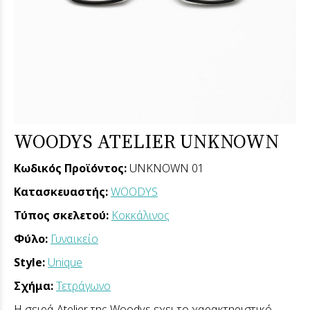
WOODYS ATELIER UNKNOWN
Κωδικός Προϊόντος:
UNKNOWN 01
Κατασκευαστής:
WOODYS
Τύπος σκελετού:
Κοκκάλινος
Φύλο:
Γυναικείο
Style:
Unique
Σχήμα:
Τετράγωνο
Η σειρά Atelier της Woodys εχει το χαρακτηριστικό