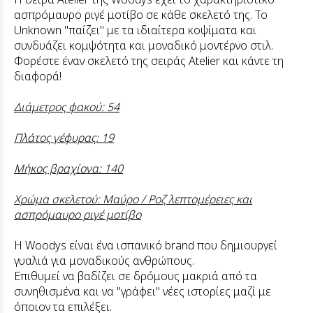
ασπρόμαυρο ριγέ μοτίβο σε κάθε σκελετό της. Το
Unknown "παίζει" με τα ιδιαίτερα κοψίματα και
συνδυάζει κομψότητα και μοναδικό μοντέρνο στιλ.
Φορέστε έναν σκελετό της σειράς Atelier και κάντε τη
διαφορά!
Διάμετρος φακού: 54
Πλάτος γέφυρας: 19
Μήκος βραχίονα: 140
Χρώμα σκελετού: Μαύρο / Ροζ λεπτομέρειες και
ασπρόμαυρο ριγέ μοτίβο
Η Woodys είναι ένα ισπανικό brand που δημιουργεί
γυαλιά για μοναδικούς ανθρώπους.
Επιθυμεί να βαδίζει σε δρόμους μακριά από τα
συνηθισμένα και να "γράφει" νέες ιστορίες μαζί με
όποιον τα επιλέξει.