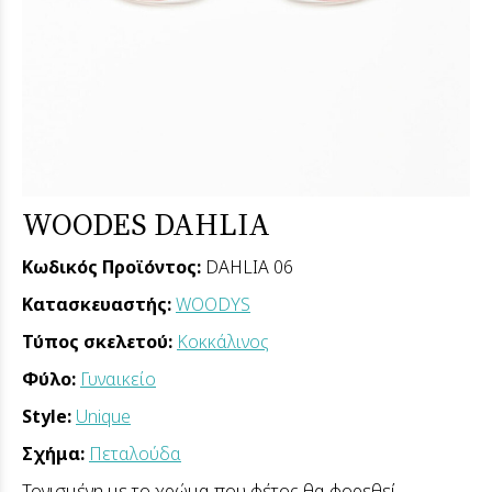
WOODES DAHLIA
Κωδικός Προϊόντος:
DAHLIA 06
Κατασκευαστής:
WOODYS
Τύπος σκελετού:
Κοκκάλινος
Φύλο:
Γυναικείο
Style:
Unique
Σχήμα:
Πεταλούδα
Τονισμένη με το χρώμα που φέτος θα φορεθεί