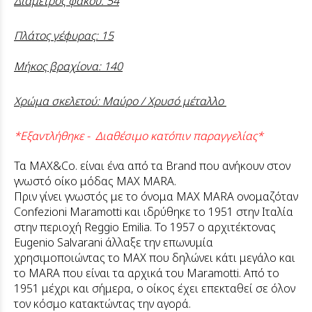
Διάμετρος φακού: 54
Πλάτος γέφυρας: 15
Μήκος βραχίονα: 140
Χρώμα σκελετού: Μαύρο / Χρυσό μέταλλο
*Εξαντλήθηκε - Διαθέσιμο κατόπιν παραγγελίας*
Τα MAX&Co. είναι ένα από τα Brand που ανήκουν στον
γνωστό οίκο μόδας MAX MARA.
Πριν γίνει γνωστός με το όνομα MAX MARA ονομαζόταν
Confezioni Maramotti και ιδρύθηκε το 1951 στην Ιταλία
στην περιοχή Reggio Emilia. Το 1957 ο αρχιτέκτονας
Eugenio Salvarani άλλαξε την επωνυμία
χρησιμοποιώντας το MAX που δηλώνει κάτι μεγάλο και
το MARA που είναι τα αρχικά του Maramotti. Από το
1951 μέχρι και σήμερα, ο οίκος έχει επεκταθεί σε όλον
τον κόσμο κατακτώντας την αγορά.