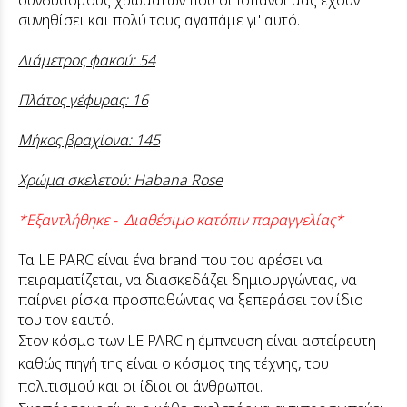
συνδυασμούς χρωμάτων που οι Ισπανοί μας έχουν
συνηθίσει και πολύ τους αγαπάμε γι' αυτό.
Διάμετρος φακού: 54
Πλάτος γέφυρας: 16
Μήκος βραχίονα: 145
Χρώμα σκελετού: Habana Rose
*Εξαντλήθηκε - Διαθέσιμο κατόπιν παραγγελίας*
Τα LE PARC είναι ένα brand που του αρέσει να
πειραματίζεται, να διασκεδάζει δημιουργώντας, να
παίρνει ρίσκα προσπαθώντας να ξεπεράσει τον ίδιο
του τον εαυτό.
Στον κόσμο των LE PARC η έμπνευση είναι αστείρευτη
καθώς πηγή της είναι ο κόσμος της τέχνης, του
πολιτισμού και οι ίδιοι οι άνθρωποι.