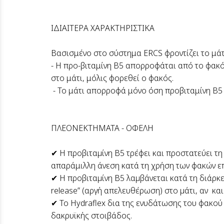
ΙΔΙΑΙΤΕΡΑ ΧΑΡΑΚΤΗΡΙΣΤΙΚΑ
Βασισμένο στο σύστημα ΕRCS φροντίζει το μάτ
- Η προ-βιταμίνη Β5 απορροφάται από το φακό
στο μάτι, μόλις φορεθεί ο φακός.
- Το μάτι απορροφά μόνο όση προβιταμίνη Β5 
ΠΛΕΟΝΕΚΤΗΜΑΤΑ - ΟΦΕΛΗ
✔ Η προβιταµίνη Β5 τρέφει και προστατεύει τ
απαράμιλλη άνεση κατά τη χρήση των φακών 
✔ Η προβιταµίνη Β5 λαµβάνεται κατά τη διάρκ
release” (αργή απελευθέρωση) στο µάτι, αν κα
✔ Το Hydraflex δια της ενυδάτωσης του φακού 
δακρυϊκής στοιβάδος.