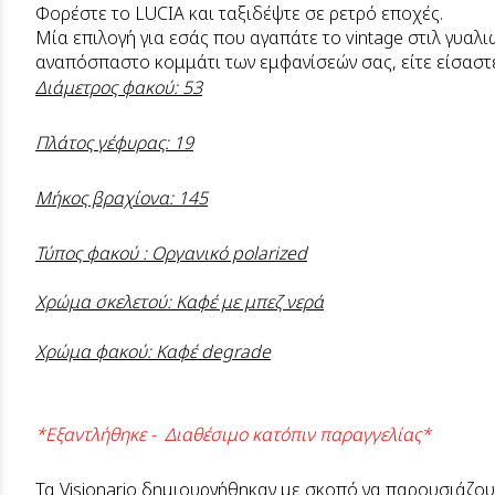
Φορέστε το LUCIA και ταξιδέψτε σε ρετρό εποχές.
Μία επιλογή για εσάς που αγαπάτε το vintage στιλ γυαλι
αναπόσπαστο κομμάτι των εμφανίσεών σας, είτε είσαστε 
Διάμετρος φακού: 53
Πλάτος γέφυρας: 19
Μήκος βραχίονα: 145
Τύπος φακού : Οργανικό polarized
Χρώμα σκελετού: Καφέ με μπεζ νερά
Χρώμα φακού: Καφέ degrade
*Εξαντλήθηκε - Διαθέσιμο κατόπιν παραγγελίας*
Τα Visionario δημιουργήθηκαν με σκοπό να παρουσιάζουν