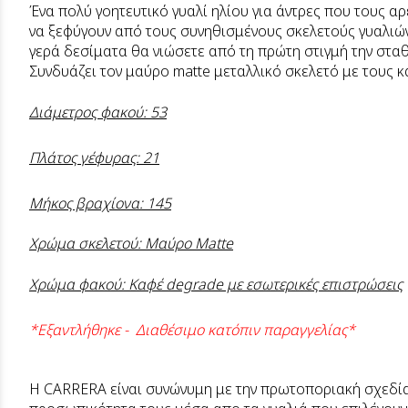
Ένα πολύ γοητευτικό γυαλί ηλίου για άντρες που τους α
να ξεφύγουν από τους συνηθισμένους σκελετούς γυαλιών
γερά δεσίματα θα νιώσετε από τη πρώτη στιγμή την σταθ
Συνδυάζει τον μαύρο matte μεταλλικό σκελετό με τους
Διάμετρος φακού: 53
Πλάτος γέφυρας: 21
Μήκος βραχίονα: 145
Χρώμα σκελετού: Μαύρο Μatte
Χρώμα φακού: Καφέ degrade με εσωτερικές επιστρώσεις
*Εξαντλήθηκε - Διαθέσιμο κατόπιν παραγγελίας*
H CARRERA είναι συνώνυμη με την πρωτοποριακή σχεδίασ