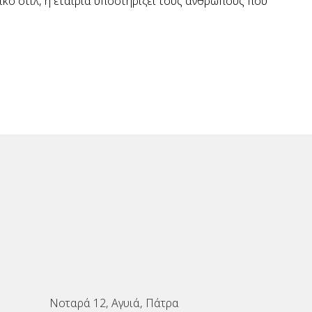
κό στιλ, η εταιρία υποστηρίζει τους ανθρώπους που
Νοταρά 12, Αγυιά, Πάτρα