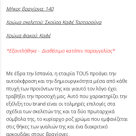
Μήκος βραχίονα: 140
Χρώμα σκελετού: Σκούρα Καφέ Ταρταρούγα
Χρώμα φακού: Καφέ
*Εξαντλήθηκε - Διαθέσιμο κατόπιν παραγγελίας*
Με έδρα την Ισπανία, η εταιρία ΤΟUS προάγει την
αυτοέκφραση και την δημιουργικότητα μέσα από κάθε
πτυχή των προιόντων της και γιαυτό τον λόγο έχει
τραβήξει την προσοχή μας. Αυτό που χαρακτηρίζει την
εξέλιξη του brand είναι οι τολμηρές επιλογές στα
σχέδια των σκελετών της και τα δύο πρωταρχικά
σύμβολα της, το κυρίαρχο ροζ χρώμα που εμφανίζεται
στις θήκες των γυαλιών της και ένα διακριτικό
αρκουδάκι στους βραχίονες.