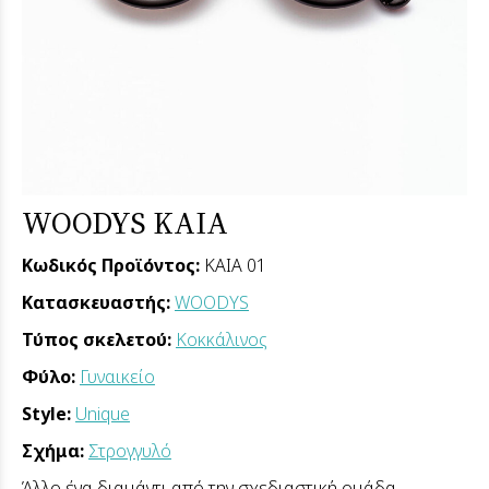
WOODYS KAIA
Κωδικός Προϊόντος:
KAIA 01
Κατασκευαστής:
WOODYS
Τύπος σκελετού:
Κοκκάλινος
Φύλο:
Γυναικείο
Style:
Unique
Σχήμα:
Στρογγυλό
Άλλο ένα διαμάντι από την σχεδιαστική ομάδα