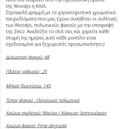
της
Woodys
η
ΚΑΙΑ.
Στρογγυλή γραμμή με τα χαρακτηριστικά χρωματικά
παιχνιδίσματα που μας έχουν συνηθίσει οι συλλογές
των
Woodys
, πολωτικούς φακούς με την υπογραφή
της
Zeizz.
Αναδείξτε το στιλ σας και χαρείτε κάθε
στιγμή της ημέρας γιατί κάθε μοντέλο είναι
σχεδιασμένο για ξεχωριστές προσωπικότητες!
Διάμετρος φακού: 48
Πλάτος γέφυρας: 25
Μήκος βραχίονα: 145
Τύπος φακού : Οργανικοί πολωτικοί
Χρώμα σκελετού: Μαύρο / Κόκκινες λεπτομέρειες
Χρώμα φακού: Fime degrade