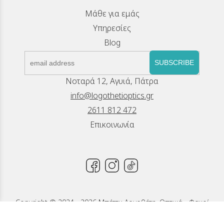
Μάθε για εμάς
Υπηρεσίες
Blog
SUBSCRIBE
Νοταρά 12, Αγυιά, Πάτρα
info@logothetioptics.gr
2611 812 472
Επικοινωνία
Copyright © 2024 - 2026 Μπέττυ Λογοθέτη, Οπτικά - Φακοί
Επαφής, Πάτρα
Κατασκευή Ιστοσελίδων New Media Soft