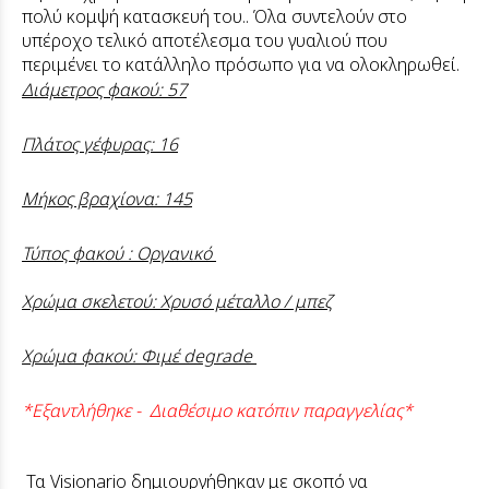
πολύ κομψή κατασκευή του.. Όλα συντελούν στο
υπέροχο τελικό αποτέλεσμα του γυαλιού που
περιμένει το κατάλληλο πρόσωπο για να ολοκληρωθεί.
Διάμετρος φακού: 57
Πλάτος γέφυρας: 16
Μήκος βραχίονα: 145
Τύπος φακού : Οργανικό
Χρώμα σκελετού: Χρυσό μέταλλο / μπεζ
Χρώμα φακού: Φιμέ degrade
*Εξαντλήθηκε - Διαθέσιμο κατόπιν παραγγελίας*
Τα Visionario δημιουργήθηκαν με σκοπό να