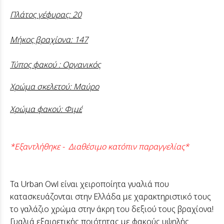
Πλάτος γέφυρας: 20
Μήκος βραχίονα: 147
Τύπος φακού : Οργανικός
Χρώμα σκελετού: Μαύρο
Χρώμα φακού: Φιμέ
*Εξαντλήθηκε - Διαθέσιμο κατόπιν παραγγελίας*
Τα Urban Owl είναι χειροποίητα γυαλιά που
κατασκευάζονται στην Ελλάδα με χαρακτηριστικό τους
το γαλάζιο χρώμα στην άκρη του δεξιού τους βραχίονα!
Γυαλιά εξαιρετικής ποιότητας με φακούς υψηλής