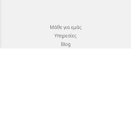
Μάθε για εμάς
Υπηρεσίες
Blog
SUBSCRIBE
Νοταρά 12, Αγυιά, Πάτρα
info@logothetioptics.gr
2611 812 472
Επικοινωνία