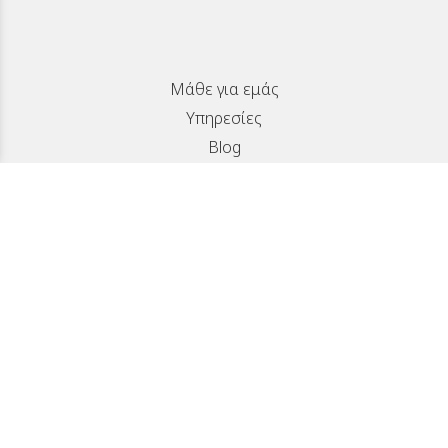
Μάθε για εμάς
Υπηρεσίες
Blog
SUBSCRIBE
Νοταρά 12, Αγυιά, Πάτρα
info@logothetioptics.gr
2611 812 472
Επικοινωνία