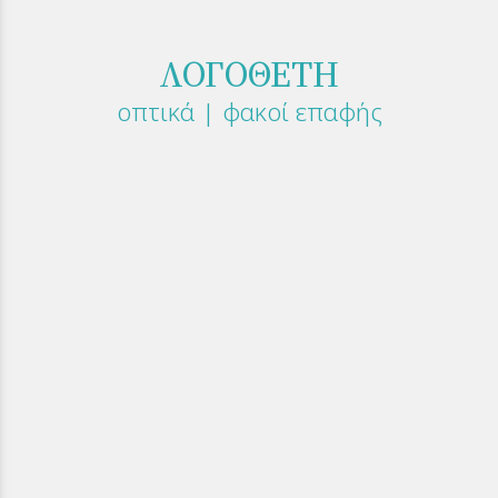
ΛΟΓΟΘΕΤΗ
οπτικά | φακοί επαφής