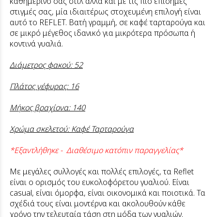
καθημερινό σας στιλ αλλά και με τις πιο επίσημες
στιγμές σας, μία ιδιαιτέρως στοχευμένη επιλογή είναι
αυτό το REFLET. Βατή γραμμή, σε καφέ ταρταρούγα και
σε μικρό μέγεθος ιδανικό για μικρότερα πρόσωπα ή
κοντινά γυαλιά.
Διάμετρος φακού: 52
Πλάτος γέφυρας: 16
Μήκος βραχίονα: 140
Χρώμα σκελετού: Καφέ Ταρταρούγα
*Εξαντλήθηκε - Διαθέσιμο κατόπιν παραγγελίας*
Με μεγάλες συλλογές και πολλές επιλογές, τα Reflet
είναι ο ορισμός του ευκολοφόρετου γυαλιού. Είναι
casual, είναι όμορφα, είναι οικονομικά και ποιοτικά. Τα
σχέδιά τους είναι μοντέρνα και ακολουθούν κάθε
χρόνο την τελευταία τάση στη μόδα των γυαλιών.