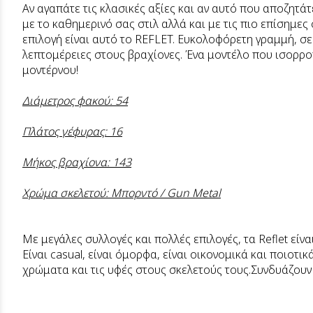
Αν αγαπάτε τις κλασικές αξίες και αν αυτό που αποζητάτ
με το καθημερινό σας στιλ αλλά και με τις πιο επίσημες
επιλογή είναι αυτό το REFLET. Ευκολοφόρετη γραμμή, σ
λεπτομέρειες στους βραχίονες. Ένα μοντέλο που ισορρο
μοντέρνου!
Διάμετρος φακού: 54
Πλάτος γέφυρας: 16
Μήκος βραχίονα: 143
Χρώμα σκελετού: Mπορντό / Gun Metal
Με μεγάλες συλλογές και πολλές επιλογές, τα Reflet είν
Είναι casual, είναι όμορφα, είναι οικονομικά και ποιοτ
χρώματα και τις υφές στους σκελετούς τους.Συνδυάζουν τ