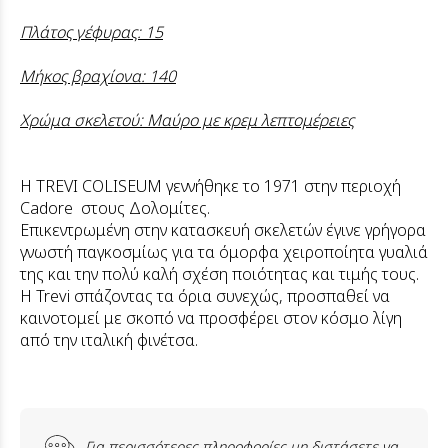
Πλάτος γέφυρας: 15
Μήκος βραχίονα: 140
Χρώμα σκελετού: Μαύρο με κρεμ λεπτομέρειες
Η TREVI COLISEUM γεννήθηκε το 1971 στην περιοχή
Cadore στους Δολομίτες.
Επικεντρωμένη στην κατασκευή σκελετών έγινε γρήγορα
γνωστή παγκοσμίως για τα όμορφα χειροποίητα γυαλιά
της και την πολύ καλή σχέση ποιότητας και τιμής τους.
Η Trevi σπάζοντας τα όρια συνεχώς, προσπαθεί να
καινοτομεί με σκοπό να προσφέρει στον κόσμο λίγη
από την ιταλική φινέτσα.
Για περισσότερες πληροφορίες μη διστάσετε να