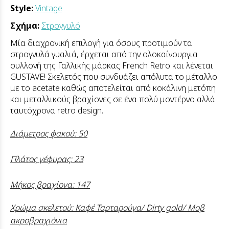
Style:
Vintage
Σχήμα:
Στρογγυλό
Μία διαχρονική επιλογή για όσους προτιμούν τα
στρογγυλά γυαλιά, έρχεται από την ολοκαίνουργια
συλλογή της Γαλλικής μάρκας French Retro και λέγεται
GUSTAVE! Σκελετός που συνδυάζει απόλυτα το μέταλλο
με το acetate καθώς αποτελείται από κοκάλινη μετόπη
και μεταλλικούς βραχίονες σε ένα πολύ μοντέρνο αλλά
ταυτόχρονα retro design.
Διάμετρος φακού: 50
Πλάτος γέφυρας: 23
Μήκος βραχίονα: 147
Χρώμα σκελετού: Καφέ Ταρταρούγα/ Dirty gold/ Μοβ
ακροβραχιόνια