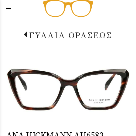
menu
ΓΥΑΛΙΑ ΟΡΑΣΕΩΣ
ANA HICKMANN AH6583