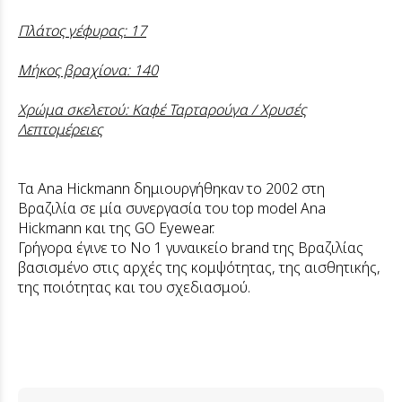
Πλάτος γέφυρας: 17
Μήκος βραχίονα: 140
Χρώμα σκελετού: Καφέ Ταρταρούγα / Χρυσές
Λεπτομέρειες
Τα Ana Hickmann δημιουργήθηκαν το 2002 στη
Βραζιλία σε μία συνεργασία του top model Ana
Hickmann και της GO Eyewear.
Γρήγορα έγινε το Νο 1 γυναικείο brand της Βραζιλίας
βασισμένο στις αρχές της κομψότητας, της αισθητικής,
της ποιότητας και του σχεδιασμού.