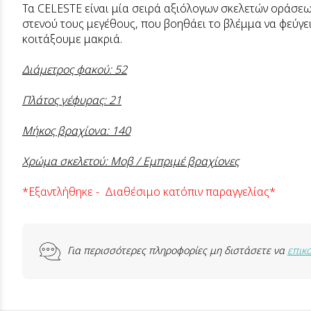
Τα CELESTE είναι μία σειρά αξιόλογων σκελετών οράσε
στενού τους μεγέθους, που βοηθάει το βλέμμα να φεύγε
κοιτάξουμε μακριά.
Διάμετρος φακού: 52
Πλάτος γέφυρας: 21
Μήκος βραχίονα: 140
Χρώμα σκελετού: Μοβ / Εμπριμέ βραχίονες
*Εξαντλήθηκε - Διαθέσιμο κατόπιν παραγγελίας*
Για περισσότερες πληροφορίες μη διστάσετε να
επικ