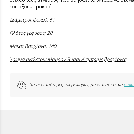
στενού τους μεγέθους, που βοηθάει το βλέμμα να φεύγε
κοιτάξουμε μακριά.
Διάμετρος φακού: 51
Πλάτος γέφυρας: 20
Μήκος βραχίονα: 140
Χρώμα σκελετού: Μαύρο / Βυσσινί εμπριμέ βραχίονες
Για περισσότερες πληροφορίες μη διστάσετε να
επικ