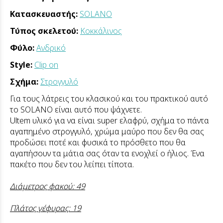
Κατασκευαστής:
SOLANO
Τύπος σκελετού:
Κοκκάλινος
Φύλο:
Ανδρικό
Style:
Clip on
Σχήμα:
Στρογγυλό
Για τους λάτρεις του κλασικού και του πρακτικού αυτό
το SOLANO είναι αυτό που ψάχνετε.
Ultem υλικό για να είναι super ελαφρύ, σχήμα το πάντα
αγαπημένο στρογγυλό, χρώμα μαύρο που δεν θα σας
προδώσει ποτέ και φυσικά το πρόσθετο που θα
αγαπήσουν τα μάτια σας όταν τα ενοχλεί ο ήλιος. Ένα
πακέτο που δεν του λείπει τίποτα.
Διάμετρος φακού: 49
Πλάτος γέφυρας: 19