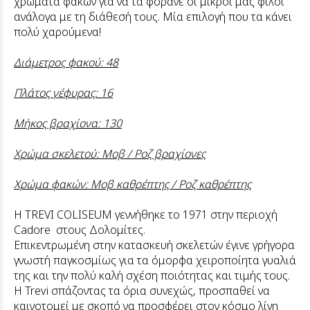
χρώματα φακών για να τα φοράνε οι μικροί μας φίλοι
ανάλογα με τη διάθεσή τους. Μία επιλογή που τα κάνει
πολύ χαρούμενα!
Διάμετρος φακού: 48
Πλάτος γέφυρας: 16
Μήκος βραχίονα: 130
Χρώμα σκελετού: Μοβ / Ροζ βραχίονες
Χρώμα φακών: Μοβ καθρέπτης / Ροζ καθρέπτης
Η TREVI COLISEUM γεννήθηκε το 1971 στην περιοχή
Cadore στους Δολομίτες.
Επικεντρωμένη στην κατασκευή σκελετών έγινε γρήγορα
γνωστή παγκοσμίως για τα όμορφα χειροποίητα γυαλιά
της και την πολύ καλή σχέση ποιότητας και τιμής τους.
Η Trevi σπάζοντας τα όρια συνεχώς, προσπαθεί να
καινοτομεί με σκοπό να προσφέρει στον κόσμο λίγη