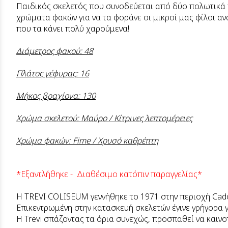
Παιδικός σκελετός που συνοδεύεται από δύο πολωτικά
χρώματα φακών για να τα φοράνε οι μικροί μας φίλοι αν
που τα κάνει πολύ χαρούμενα!
Διάμετρος φακού: 48
Πλάτος γέφυρας: 16
Μήκος βραχίονα: 130
Χρώμα σκελετού: Μαύρο / Κίτρινες λεπτομέρειες
Χρώμα φακών: Fime / Χρυσό καθρέπτη
*Εξαντλήθηκε - Διαθέσιμο κατόπιν παραγγελίας*
Η TREVI COLISEUM γεννήθηκε το 1971 στην περιοχή Cad
Επικεντρωμένη στην κατασκευή σκελετών έγινε γρήγορα γ
Η Trevi σπάζοντας τα όρια συνεχώς, προσπαθεί να καινο