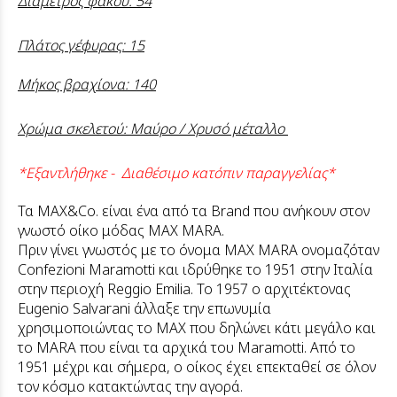
Διάμετρος φακού: 54
Πλάτος γέφυρας: 15
Μήκος βραχίονα: 140
Χρώμα σκελετού: Μαύρο / Χρυσό μέταλλο
*Εξαντλήθηκε - Διαθέσιμο κατόπιν παραγγελίας*
Τα MAX&Co. είναι ένα από τα Brand που ανήκουν στον
γνωστό οίκο μόδας MAX MARA.
Πριν γίνει γνωστός με το όνομα MAX MARA ονομαζόταν
Confezioni Maramotti και ιδρύθηκε το 1951 στην Ιταλία
στην περιοχή Reggio Emilia. Το 1957 ο αρχιτέκτονας
Eugenio Salvarani άλλαξε την επωνυμία
χρησιμοποιώντας το MAX που δηλώνει κάτι μεγάλο και
το MARA που είναι τα αρχικά του Maramotti. Από το
1951 μέχρι και σήμερα, ο οίκος έχει επεκταθεί σε όλον
τον κόσμο κατακτώντας την αγορά.