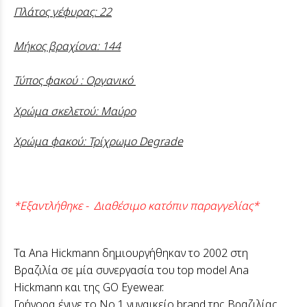
Πλάτος γέφυρας: 22
Μήκος βραχίονα: 144
Τύπος φακού : Οργανικό
Χρώμα σκελετού: Μαύρο
Χρώμα φακού: Τρίχρωμο Degrade
*Εξαντλήθηκε - Διαθέσιμο κατόπιν παραγγελίας*
Τα Ana Hickmann δημιουργήθηκαν το 2002 στη
Βραζιλία σε μία συνεργασία του top model Ana
Hickmann και της GO Eyewear.
Γρήγορα έγινε το Νο 1 γυναικείο brand της Βραζιλίας