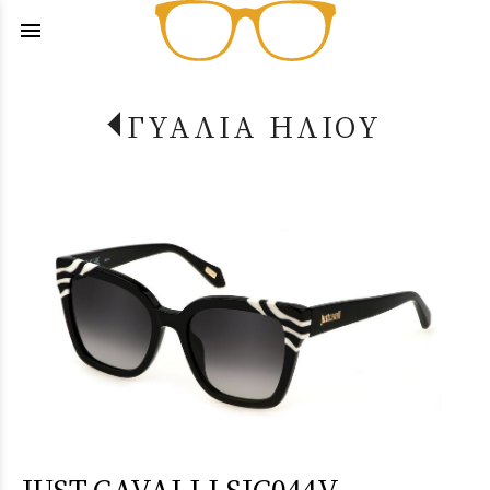
menu
ΓΥΑΛΙΑ ΗΛΙΟΥ
JUST CAVALLI SJC044V