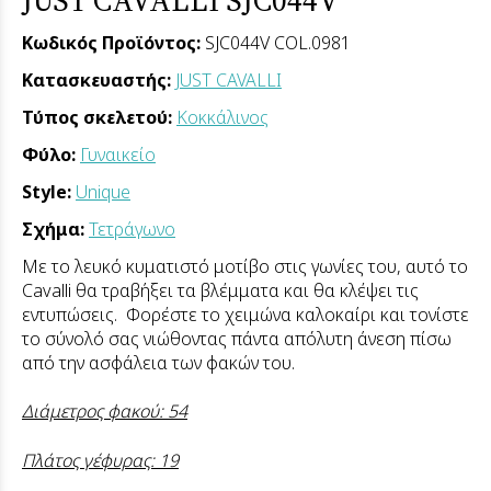
Κωδικός Προϊόντος:
SJC044V COL.0981
Κατασκευαστής:
JUST CAVALLI
Τύπος σκελετού:
Κοκκάλινος
Φύλο:
Γυναικείο
Style:
Unique
Σχήμα:
Τετράγωνο
Με το λευκό κυματιστό μοτίβο στις γωνίες του, αυτό το
Cavalli θα τραβήξει τα βλέμματα και θα κλέψει τις
εντυπώσεις. Φορέστε το χειμώνα καλοκαίρι και τονίστε
το σύνολό σας νιώθοντας πάντα απόλυτη άνεση πίσω
από την ασφάλεια των φακών του.
Διάμετρος φακού: 54
Πλάτος γέφυρας: 19