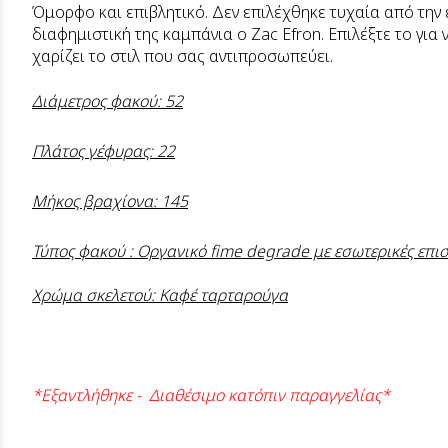
Όμορφο και επιβλητικό. Δεν επιλέχθηκε τυχαία από την ε
διαφημιστική της καμπάνια ο Zac Efron. Επιλέξτε το για
χαρίζει το στιλ που σας αντιπροσωπεύει.
Διάμετρος φακού: 52
Πλάτος γέφυρας: 22
Μήκος βραχίονα: 145
Τύπος φακού : Οργανικό fime degrade με εσωτερικές επι
Χρώμα σκελετού: Καφέ ταρταρούγα
*Εξαντλήθηκε - Διαθέσιμο κατόπιν παραγγελίας*