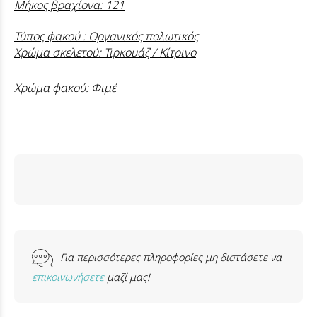
Μήκος βραχίονα: 121
Τύπος φακού : Οργανικός πολωτικός
Χρώμα σκελετού: Τιρκουάζ / Κίτρινο
Χρώμα φακού: Φιμέ
Για περισσότερες πληροφορίες μη διστάσετε να
επικοινωνήσετε
μαζί μας!