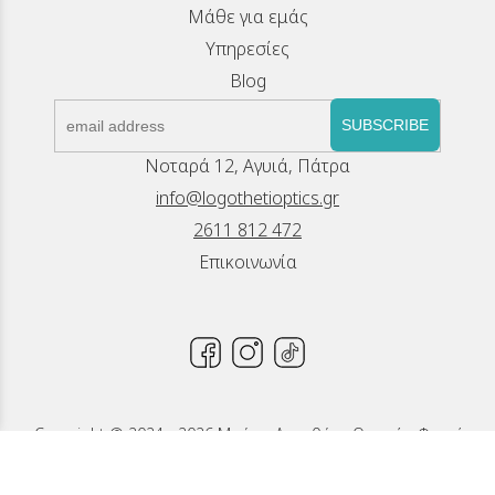
Μάθε για εμάς
Υπηρεσίες
Blog
SUBSCRIBE
Νοταρά 12, Αγυιά, Πάτρα
info@logothetioptics.gr
2611 812 472
Επικοινωνία
Copyright © 2024 - 2026 Μπέττυ Λογοθέτη, Οπτικά - Φακοί
Επαφής, Πάτρα
Κατασκευή Ιστοσελίδων New Media Soft