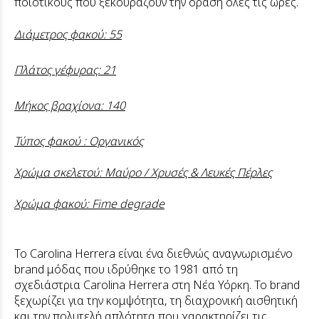
ποιοτικούς που ξεκουράζουν την όραση όλες τις ώρες.
Διάμετρος φακού: 55
Πλάτος γέφυρας: 21
Μήκος βραχίονα: 140
Τύπος φακού : Οργανικός
Χρώμα σκελετού: Μαύρο / Χρυσές & Λευκές Πέρλες
Χρώμα φακού: Fime degrade
Το Carolina Herrera
είναι ένα διεθνώς αναγνωρισμένο
brand μόδας που ιδρύθηκε το 1981 από τη
σχεδιάστρια
Carolina Herrera
στη
Νέα Υόρκη
. Το brand
ξεχωρίζει για την κομψότητα, τη διαχρονική αισθητική
και την πολυτελή απλότητα που χαρακτηρίζει τις