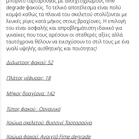
μπορντό ταρταρούγας με ανοιχτόχρωμους fime
degrade φακούς. Το τελικό αποτέλεσμα είναι πολύ
κομψό καθώς τα πλαινά του σκελετού στολίζονται με
λευκές ρίγες κατά μήκος στους βραχίονες. Η επιλογή
του είναι ασφαλής και απροβλημάτιστη ιδανικό για
γυναίκες που τους αρέσουν οι σταθερές αξίες αλλά
ταυτόχρονα θέλουν να ενισχύσουν το στιλ τους με ένα
γυαλί υψηλής αισθητικής και ποιότητας!
Διάμετρος φακού: 52
Πλάτος γέφυρας: 18
Μήκος βραχίονα: 142
Τύπος φακού : Οργανικό
Χρώμα σκελετού: Βυσσινί Ταρταρούγα
Χρώμα φακού: Ανοιχτό Fime degrade