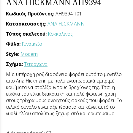
ANA HICKMANN AH9394
Κωδικός Προϊόντος:
AH9394 T01
Κατασκευαστής:
ANA HICKMANN
Τύπος σκελετού:
Κοκκάλινος
Φύλο:
Γυναικείο
Style:
Modern
Σχήμα:
Τετράγωνο
Μία υπέροχη ροζ διαφάνεια φοράει αυτό το μοντέλο
απο Ana Hickmann με πολύ εντυπωσιακά εμπριμέ
κοψίματα να στολίζουν τους βραχίονες της. Έτσι η
εικόνα του είναι διακριτική και πολύ φωτεινή χάρη
στους τρίχρωμους ανοιχτούς φακούς που φοράει. Το
τελικό σύνολο είναι αξεπέραστο και κάνει αυτό το
γυαλί ηλίου απολύτως ξεχωριστό και ερωτεύσιμο!