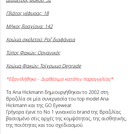
Διάμετρος φακού: 52
Πλάτος γέφυρας: 18
Μήκος βραχίονα: 142
Χρώμα σκελετού: Ροζ διαφάνεια
Τύπος Φακών: Οργανικός
Χρώμα Φακών: Τρίχρωμο Degrade
*Εξαντλήθηκε - Διαθέσιμο κατόπιν παραγγελίας*
Τα Ana Hickmann δημιουργήθηκαν το 2002 στη
Βραζιλία σε μία συνεργασία του top model Ana
Hickmann και της GO Eyewear.
Γρήγορα έγινε το Νο 1 γυναικείο brand της Βραζιλίας
βασισμένο στις αρχές της κομψότητας, της αισθητικής,
της ποιότητας και του σχεδιασμού.