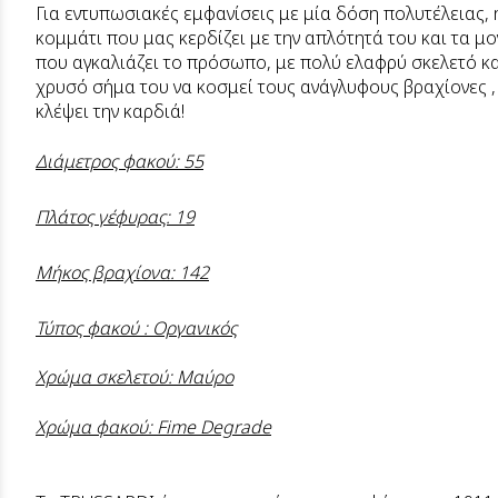
Για εντυπωσιακές εμφανίσεις με μία δόση πολυτέλειας
κομμάτι που μας κερδίζει με την απλότητά του και τα μ
που αγκαλιάζει το πρόσωπο, με πολύ ελαφρύ σκελετό κα
χρυσό σήμα του να κοσμεί τους ανάγλυφους βραχίονες ,
κλέψει την καρδιά!
Διάμετρος φακού: 55
Πλάτος γέφυρας: 19
Μήκος βραχίονα: 142
Τύπος φακού : Οργανικός
Χρώμα σκελετού: Μαύρο
Χρώμα φακού: Fime Degrade