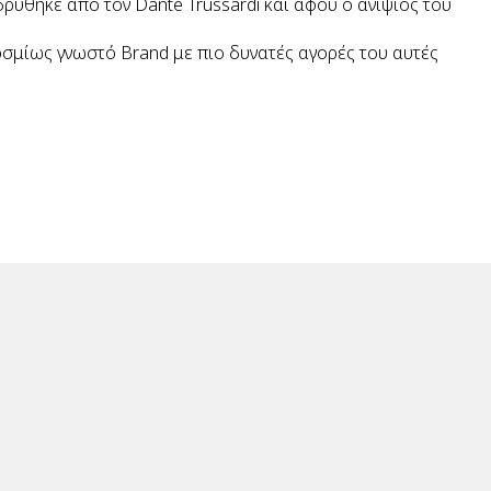
ρύθηκε από τον Dante Trussardi και αφού ο ανιψιός του
οσμίως γνωστό Brand με πιο δυνατές αγορές του αυτές