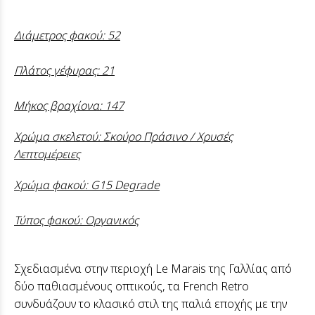
Διάμετρος φακού: 52
Πλάτος γέφυρας: 21
Μήκος βραχίονα: 147
Χρώμα σκελετού: Σκούρο Πράσινο / Χρυσές
Λεπτομέρειες
Χρώμα φακού: G15 Degrade
Τύπος φακού: Οργανικός
Σχεδιασμένα στην περιοχή Le Marais της Γαλλίας από
δύο παθιασμένους οπτικούς, τα French Retro
συνδυάζουν το κλασικό στιλ της παλιά εποχής με την