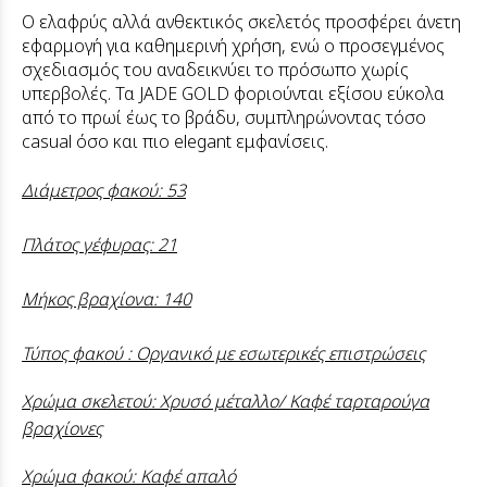
Ο ελαφρύς αλλά ανθεκτικός σκελετός προσφέρει άνετη
εφαρμογή για καθημερινή χρήση, ενώ ο προσεγμένος
σχεδιασμός του αναδεικνύει το πρόσωπο χωρίς
υπερβολές. Τα JADE GOLD φοριούνται εξίσου εύκολα
από το πρωί έως το βράδυ, συμπληρώνοντας τόσο
casual όσο και πιο elegant εμφανίσεις.
Διάμετρος φακού: 53
Πλάτος γέφυρας: 21
Μήκος βραχίονα: 140
Τύπος φακού : Οργανικό με εσωτερικές επιστρώσεις
Χρώμα σκελετού: Χρυσό μέταλλο/ Καφέ ταρταρούγα
βραχίονες
Χρώμα φακού: Καφέ απαλό