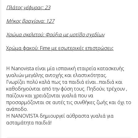
Πλάτος γέφυρας: 23
Μήκος βραχίονα: 127
Χρώμα σκελετού: Φούξια με μοτίβο σχεδίων
Χρώμα φακού: Fime με εσωτερικές επιστρώσεις
Η
Nanovista
είναι μία ισπανική εταιρεία κατασκευής
γυαλιών μεγάλης αντοχής και ελαστικότητας.
Γνωρίζει πολύ καλά πως τα παιδιά είναι...παιδιά και
καθοδηγούνται από την φύση τους.
Πηδούν
, τρέχουν ,
παίζουν και χρειάζονται γυαλιά που να
προσαρμόζονται σε αυτές τις συνθήκες ζωής και όχι το
ανάποδο.
Η
NANOVISTA
δημιουργεί
αύθραστα
γυαλιά για
ασταμάτητα παιδιά!