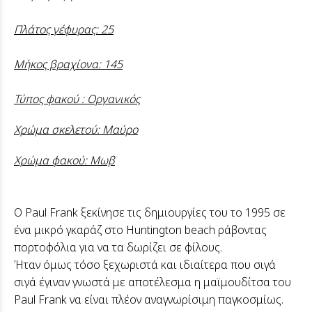
Πλάτος γέφυρας: 25
Μήκος βραχίονα: 145
Τύπος φακού : Οργανικός
Χρώμα σκελετού: Μαύρο
Χρώμα φακού: Μωβ
Ο Paul Frank ξεκίνησε τις δημιουργίες του το 1995 σε
ένα μικρό γκαράζ στο Huntington beach ράβοντας
πορτοφόλια για να τα δωρίζει σε φίλους.
Ήταν όμως τόσο ξεχωριστά και ιδιαίτερα που σιγά
σιγά έγιναν γνωστά με αποτέλεσμα η μαϊμουδίτσα του
Paul Frank να είναι πλέον αναγνωρίσιμη παγκοσμίως.