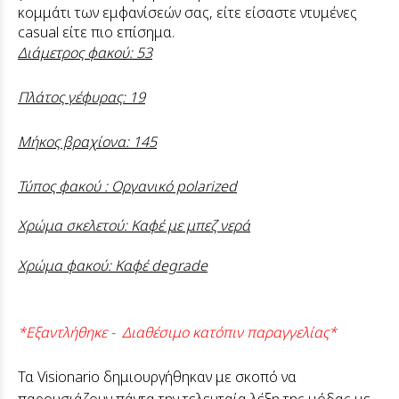
κομμάτι των εμφανίσεών σας, είτε είσαστε ντυμένες
casual είτε πιο επίσημα.
Διάμετρος φακού: 53
Πλάτος γέφυρας: 19
Μήκος βραχίονα: 145
Τύπος φακού : Οργανικό polarized
Χρώμα σκελετού: Καφέ με μπεζ νερά
Χρώμα φακού: Καφέ degrade
*Εξαντλήθηκε - Διαθέσιμο κατόπιν παραγγελίας*
Τα Visionario δημιουργήθηκαν με σκοπό να
παρουσιάζουν πάντα την τελευταία λέξη της μόδας με