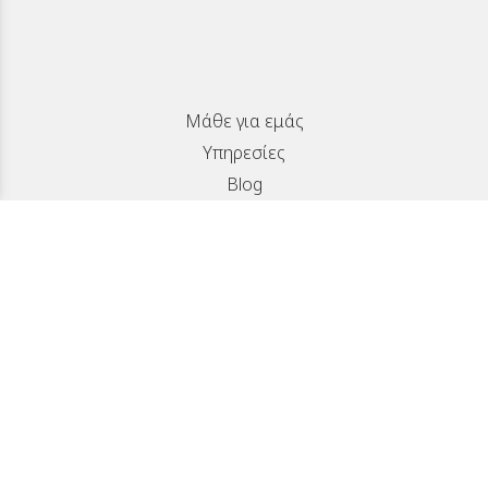
Μάθε για εμάς
Υπηρεσίες
Blog
SUBSCRIBE
Νοταρά 12, Αγυιά, Πάτρα
info@logothetioptics.gr
2611 812 472
Επικοινωνία