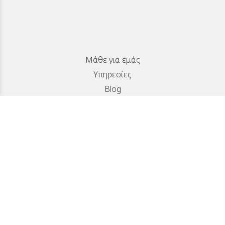
Μάθε για εμάς
Υπηρεσίες
Blog
SUBSCRIBE
Νοταρά 12, Αγυιά, Πάτρα
info@logothetioptics.gr
2611 812 472
Επικοινωνία